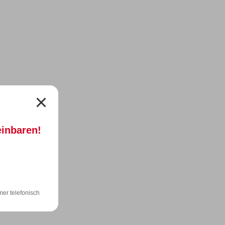
einbaren!
mer
telefonisch