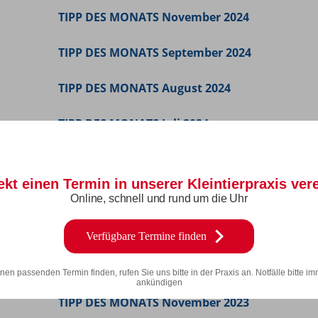
TIPP DES MONATS November 2024
TIPP DES MONATS September 2024
TIPP DES MONATS August 2024
TIPP DES MONATS Juli 2024
TIPP DES MONATS Juni 2024
rekt einen Termin in unserer Kleintierpraxis ver
TIPP DES MONATS Mai 2024
Online, schnell und rund um die Uhr
TIPP DES MONATS April 2024
Verfügbare Termine finden
2023
inen passenden Termin finden, rufen Sie uns bitte in der Praxis an. Notfälle bitte
im
ankündigen
TIPP DES MONATS November 2023