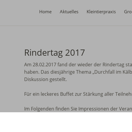
Home
Aktuelles
Kleintierpraxis
Gro
Rindertag 2017
Am 28.02.2017 fand der wieder der Rindertag stat
haben. Das diesjährige Thema „Durchfall im Kälbe
Diskussion gestellt.
Für ein leckeres Buffet zur Stärkung aller Teil
Im Folgenden finden Sie Impressionen der Verans
Ihrerseits zur Verfügung!