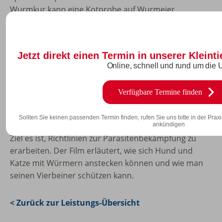
Wurmkur kann eine Kotprobe auf Wurmeier
untersucht werden. Dafür muss über drei Tage
hinweg der Kot gesammelt werden. Diese
Untersuchung sollte auch mindestens viermal im Jahr
Jetzt direkt einen Termin in unserer Kleint
erfolgen.
Online, schnell und rund um die 
Entwurmungs-Tipps von ESCCAP
Verfügbare Termine finden
Dieses Video wurde uns zur Verfügung gestellt von
Sollten Sie keinen passenden Termin finden, rufen Sie uns bitte in der Praxis
der
ESCCAP
, einer unabhängigen Organisation, deren
ankündigen
Ziel es ist, Richtlinien zur Parasitenbekämpfung zu
erarbeiten. Der Film erläutert, wie sich Hund und
Katze mit Würmern anstecken können und wie man
seinen Vierbeiner schützen kann.
< Zurück zur Leistungs-Übersicht