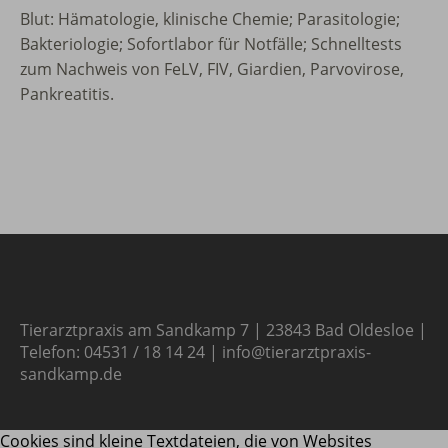
Blut: Hämatologie, klinische Chemie; Parasitologie;
Bakteriologie; Sofortlabor für Notfälle; Schnelltests
zum Nachweis von FeLV, FIV, Giardien, Parvovirose,
Pankreatitis.
Tierarztpraxis am Sandkamp 7 | 23843 Bad Oldesloe |
Telefon: 04531 / 18 14 24 | info@tierarztpraxis-
sandkamp.de
Cookies sind kleine Textdateien, die von Websites