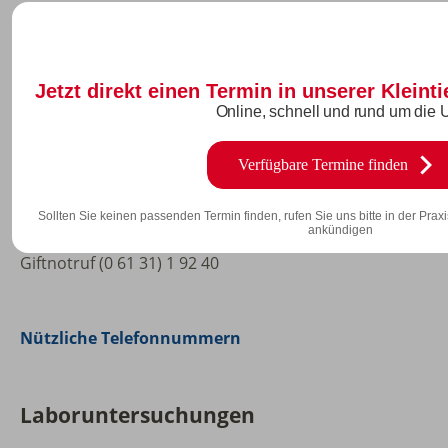
Was tun bei Notfällen?
Tier ruhig halten.
Blutungen stillen.
Jetzt direkt einen Termin in unserer Kleint
Atemwege frei halten.
Online, schnell und rund um die 
Tierarzt konsultieren:
Telefon (0 45 31) 18 14 24
Verfügbare Termine finden
Außerhalb der Sprechzeiten:
Telefon (0 48 1) 85 82 39 98
Sollten Sie keinen passenden Termin finden, rufen Sie uns bitte in der Praxis
ankündigen
Bei Giftaufnahme Packung mitbringen.
Giftnotruf (0 61 31) 1 92 40
Nützliche Telefonnummern
Laboruntersuchungen